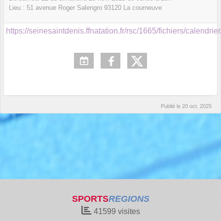
Lieu :
51 avenue Roger Salengro
93120
La courneuve
https://seinesaintdenis.ffnatation.fr/rsc/1665/fichiers/calendrie
Publié le
20 oct. 2025
SPORTS
REGIONS
41599
visites