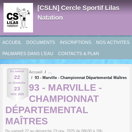
Panneau de gestion des cookies
[CSLN] Cercle Sportif Lilas
Natation
ACCUEIL
DOCUMENTS
INSCRIPTIONS
NOS ACTIVITES
PALMARES DANS L'EAU
CONTACTS & PLAN
Du
samedi
Accueil
22
93 - Marville - Championnat Départemental Maîtres
au
dimanche
93 - MARVILLE -
23
NOV.
2025
CHAMPIONNAT
DÉPARTEMENTAL
MAÎTRES
Du
samedi
22
au
dimanche
23
nov.
2025
de 08h30 à 18h